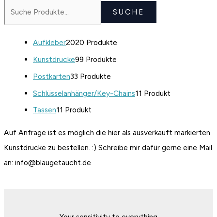
SUCHE
Aufkleber
20
20 Produkte
Kunstdrucke
9
9 Produkte
Postkarten
3
3 Produkte
Schlüsselanhänger/Key-Chains
1
1 Produkt
Tassen
1
1 Produkt
Auf Anfrage ist es möglich die hier als ausverkauft markierten
Kunstdrucke zu bestellen. :) Schreibe mir dafür gerne eine Mail
an: info@blaugetaucht.de
Your sensitivity to everything